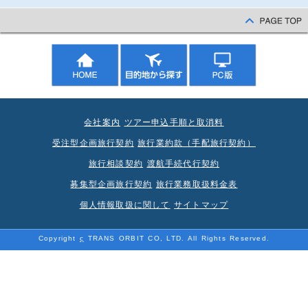
会社案内
ツアー申込手順と取消料
受注型企画旅行契約
旅行業約款（手配旅行契約）
旅行相談契約
渡航手続代行契約
募集型企画旅行契約
旅行業務取扱料金表
個人情報取扱に関して
サイトマップ
Copyright
c
TRANS ORBIT CO, LTD. All Rights Reserved.